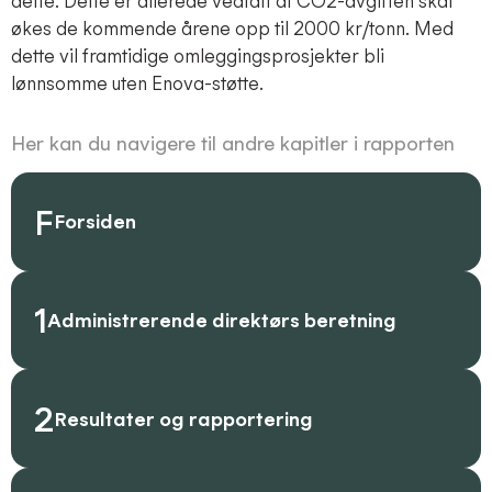
dette. Dette er allerede vedtatt at CO2-avgiften skal
økes de kommende årene opp til 2000 kr/tonn. Med
dette vil framtidige omleggingsprosjekter bli
lønnsomme uten Enova-støtte.
Her kan du navigere til andre kapitler i rapporten
F
Forsiden
1
Administrerende direktørs beretning
2
Resultater og rapportering