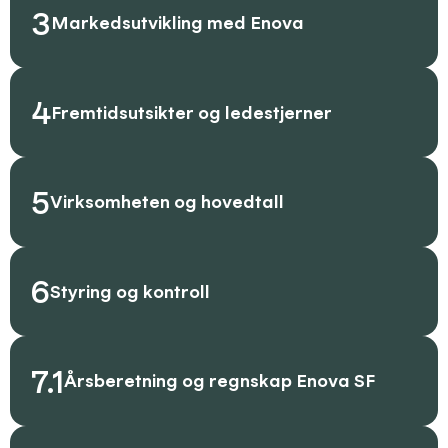
3
Markedsutvikling med Enova
4
Fremtidsutsikter og ledestjerner
5
Virksomheten og hovedtall
6
Styring og kontroll
7.1
Årsberetning og regnskap Enova SF