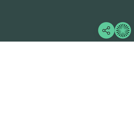
Følg oss
Selskapsressurser
Kontakt oss
Chat med oss
Utsikter 2050